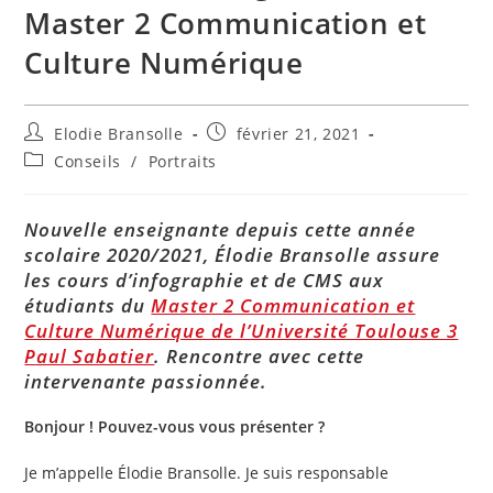
Master 2 Communication et
Culture Numérique
Auteur/autrice
Publication
Elodie Bransolle
février 21, 2021
de
publiée :
Post
Conseils
/
Portraits
la
category:
publication :
Nouvelle enseignante depuis cette année
scolaire 2020/2021, Élodie Bransolle assure
les cours d’infographie et de CMS aux
étudiants du
Master 2 Communication et
Culture Numérique de l’Université Toulouse 3
Paul Sabatier
. Rencontre avec cette
intervenante passionnée.
Bonjour ! Pouvez-vous vous présenter ?
Je m’appelle Élodie Bransolle. Je suis responsable