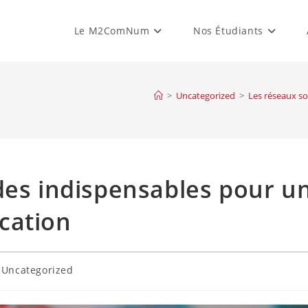
Le M2ComNum
Nos Étudiants
>
Uncategorized
>
Les réseaux s
 des indispensables pour 
cation
t
Uncategorized
egory: