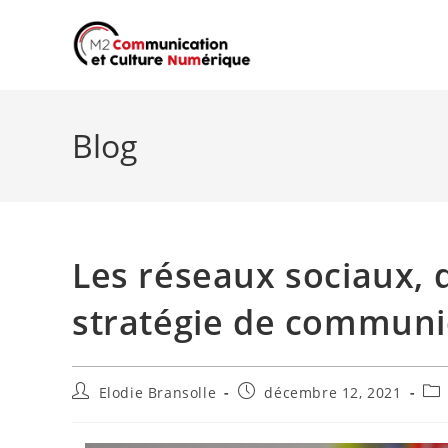
Skip
to
content
Blog
Les réseaux sociaux,
stratégie de communi
Auteur/autrice
Publication
Pos
Elodie Bransolle
décembre 12, 2021
de
publiée :
cat
la
publication :